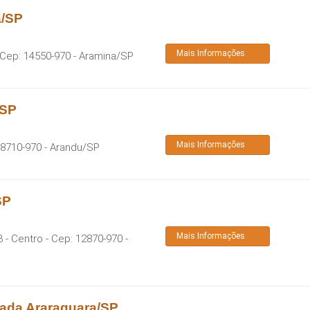
a/SP
Mais Informações
 Cep:
14550-970
-
Aramina
/
SP
/SP
Mais Informações
8710-970
-
Arandu
/
SP
SP
Mais Informações
 - Centro
- Cep:
12870-970
-
ada Araraquara/SP