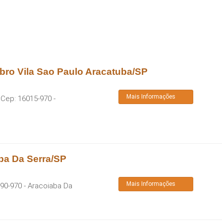
bro Vila Sao Paulo Aracatuba/SP
Mais Informações
 Cep:
16015-970
-
ba Da Serra/SP
Mais Informações
90-970
-
Aracoiaba Da