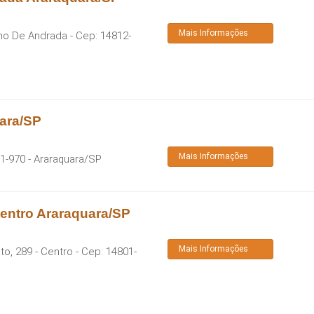
Mais Informações
eno De Andrada
- Cep:
14812-
ara/SP
Mais Informações
1-970
-
Araraquara
/
SP
entro Araraquara/SP
Mais Informações
to, 289 - Centro
- Cep:
14801-