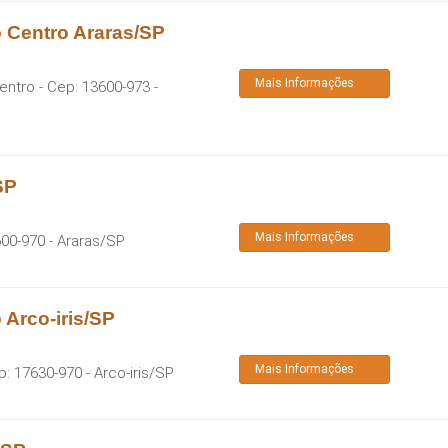
o Centro Araras/SP
Mais Informações
Centro
- Cep:
13600-973
-
SP
Mais Informações
00-970
-
Araras
/
SP
 Arco-iris/SP
Mais Informações
p:
17630-970
-
Arco-iris
/
SP