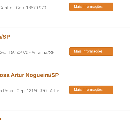
Mais Informações
 Centro
- Cep:
18670-970
-
a/SP
Mais Informações
Cep:
15960-970
-
Ariranha
/
SP
osa Artur Nogueira/SP
Mais Informações
ta Rosa
- Cep:
13160-970
-
Artur
P