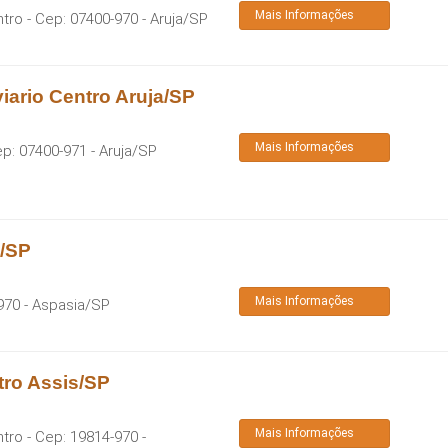
Mais Informações
ntro
- Cep:
07400-970
-
Aruja
/
SP
iario Centro Aruja/SP
Mais Informações
ep:
07400-971
-
Aruja
/
SP
a/SP
Mais Informações
970
-
Aspasia
/
SP
tro Assis/SP
Mais Informações
ntro
- Cep:
19814-970
-