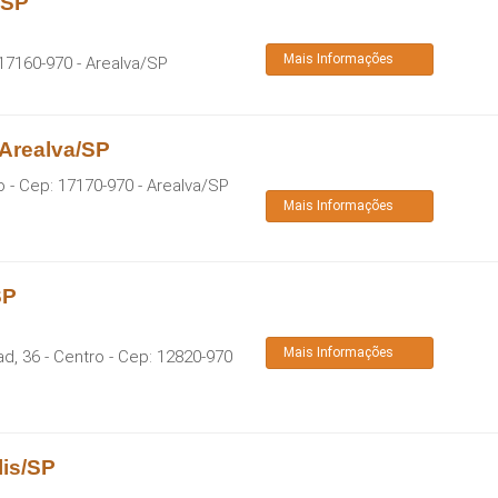
/SP
Mais Informações
17160-970
-
Arealva
/
SP
 Arealva/SP
o
- Cep:
17170-970
-
Arealva
/
SP
Mais Informações
SP
Mais Informações
ad, 36 - Centro
- Cep:
12820-970
lis/SP