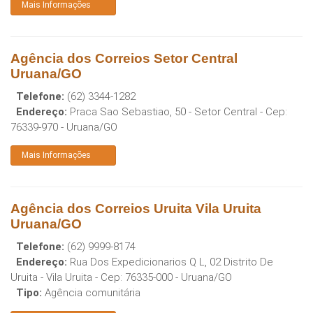
Mais Informações
Agência dos Correios Setor Central
Uruana/GO
Telefone:
(62) 3344-1282
Endereço:
Praca Sao Sebastiao, 50 - Setor Central
- Cep:
76339-970
-
Uruana
/
GO
Mais Informações
Agência dos Correios Uruita Vila Uruita
Uruana/GO
Telefone:
(62) 9999-8174
Endereço:
Rua Dos Expedicionarios Q L, 02 Distrito De
Uruita - Vila Uruita
- Cep:
76335-000
-
Uruana
/
GO
Tipo:
Agência comunitária