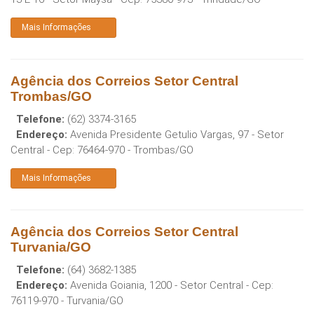
Mais Informações
Agência dos Correios Setor Central
Trombas/GO
Telefone:
(62) 3374-3165
Endereço:
Avenida Presidente Getulio Vargas, 97 - Setor
Central
- Cep:
76464-970
-
Trombas
/
GO
Mais Informações
Agência dos Correios Setor Central
Turvania/GO
Telefone:
(64) 3682-1385
Endereço:
Avenida Goiania, 1200 - Setor Central
- Cep:
76119-970
-
Turvania
/
GO