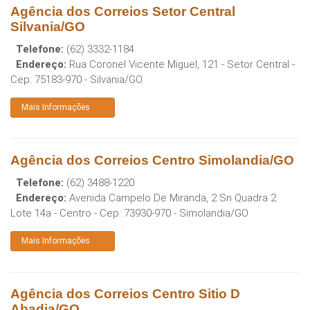
Agência dos Correios Setor Central
Silvania/GO
Telefone:
(62) 3332-1184
Endereço:
Rua Coronel Vicente Miguel, 121 - Setor Central
-
Cep:
75183-970
-
Silvania
/
GO
Mais Informações
Agência dos Correios Centro Simolandia/GO
Telefone:
(62) 3488-1220
Endereço:
Avenida Campelo De Miranda, 2 Sn Quadra 2
Lote 14a - Centro
- Cep:
73930-970
-
Simolandia
/
GO
Mais Informações
Agência dos Correios Centro Sitio D
Abadia/GO