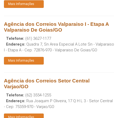
Mais Informações
Agência dos Correios Valparaiso I - Etapa A
Valparaiso De Goias/GO
Telefone:
(61) 3627-1177
Endereço:
Quadra 7, Sn Area Especial A Lote Sn - Valparaiso
I - Etapa A
- Cep:
72876-970
-
Valparaiso De Goias
/
GO
Mais Informações
Agência dos Correios Setor Central
Varjao/GO
Telefone:
(62) 3554-1255
Endereço:
Rua Joaquim P Oliveira, 17 Q H L 3 - Setor Central
- Cep:
75359-970
-
Varjao
/
GO
Mais Informações