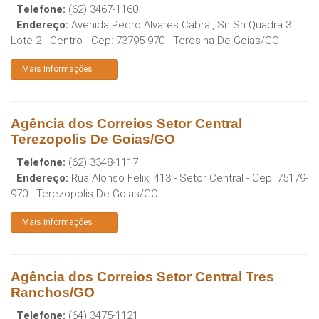
Telefone:
(62) 3467-1160
Endereço:
Avenida Pedro Alvares Cabral, Sn Sn Quadra 3
Lote 2 - Centro
- Cep:
73795-970
-
Teresina De Goias
/
GO
Mais Informações
Agência dos Correios Setor Central
Terezopolis De Goias/GO
Telefone:
(62) 3348-1117
Endereço:
Rua Alonso Felix, 413 - Setor Central
- Cep:
75179-
970
-
Terezopolis De Goias
/
GO
Mais Informações
Agência dos Correios Setor Central Tres
Ranchos/GO
Telefone:
(64) 3475-1121