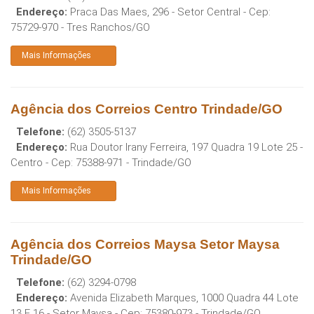
Endereço:
Praca Das Maes, 296 - Setor Central
- Cep:
75729-970
-
Tres Ranchos
/
GO
Mais Informações
Agência dos Correios Centro Trindade/GO
Telefone:
(62) 3505-5137
Endereço:
Rua Doutor Irany Ferreira, 197 Quadra 19 Lote 25 -
Centro
- Cep:
75388-971
-
Trindade
/
GO
Mais Informações
Agência dos Correios Maysa Setor Maysa
Trindade/GO
Telefone:
(62) 3294-0798
Endereço:
Avenida Elizabeth Marques, 1000 Quadra 44 Lote
13 E 16 - Setor Maysa
- Cep:
75380-973
-
Trindade
/
GO