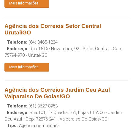
Mais Informações
Agência dos Correios Setor Central
Urutai/GO
Telefone:
(64) 3465-1234
Endereço:
Rua 15 De Novembro, 92 - Setor Central
- Cep:
75794-970
-
Urutai
/
GO
Mais Informações
Agência dos Correios Jardim Ceu Azul
Valparaiso De Goias/GO
Telefone:
(61) 3627-8953
Endereço:
Rua 101, 17 Quadra 164, Lojas 01 A 06 - Jardim
Ceu Azul
- Cep:
72876-241
-
Valparaiso De Goias
/
GO
Tipo:
Agência comunitária