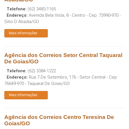
Telefone:
(62) 3483-1165
Endereço:
Avenida Bela Vista, 8 - Centro
- Cep:
73990-970
-
Sitio D Abadia
/
GO
Mais Informações
Agência dos Correios Setor Central Taquaral
De Goias/GO
Telefone:
(62) 3384-1222
Endereço:
Rua 7 De Setembro, 176 - Setor Central
- Cep:
76649-970
-
Taquaral De Goias
/
GO
Mais Informações
Agência dos Correios Centro Teresina De
Goias/GO