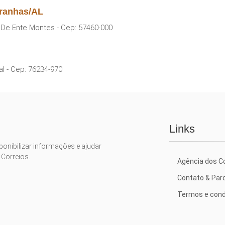
iranhas/AL
o De Ente Montes - Cep: 57460-000
al - Cep: 76234-970
Links
ponibilizar informações e ajudar
 Correios.
Agência dos Co
Contato & Par
Termos e cond