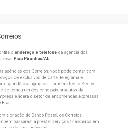
orreios
onfira o
endereço e telefone
da agência dos
orreios
Piau Piranhas/AL
.
as agências dos Correios, você pode contar com
rviços de exclusivos de carta, telegrama e
orrespondência agrupada. Também tem o Sedex
ue se tornou um dos principais produtos da
mpresa e lidera o setor de encomendas expressas
 Brasil.
om a criação do Banco Postal, os Correios
ambém passaram a prestar serviços financeiros em
lgumas de suas agências.