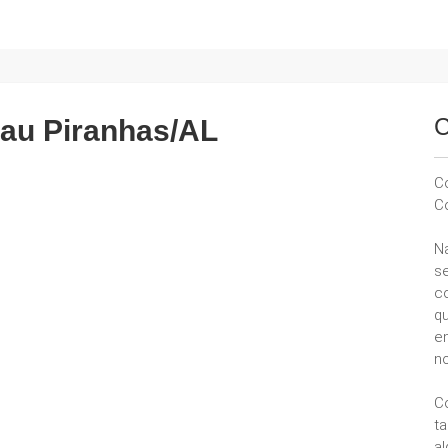
C
iau Piranhas/AL
C
C
N
se
c
q
e
no
C
t
a