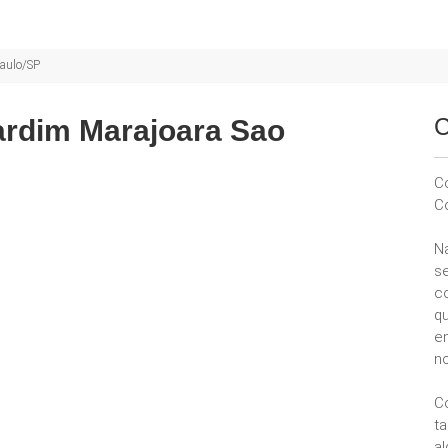
Paulo/SP
C
ardim Marajoara Sao
C
C
N
se
c
q
e
no
C
t
a