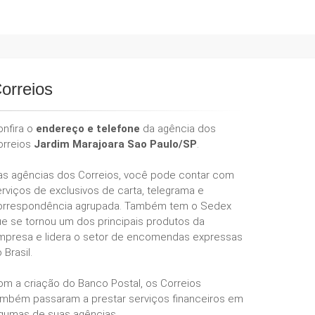
orreios
onfira o
endereço e telefone
da agência dos
orreios
Jardim Marajoara Sao Paulo/SP
.
as agências dos Correios, você pode contar com
rviços de exclusivos de carta, telegrama e
orrespondência agrupada. Também tem o Sedex
ue se tornou um dos principais produtos da
mpresa e lidera o setor de encomendas expressas
 Brasil.
om a criação do Banco Postal, os Correios
ambém passaram a prestar serviços financeiros em
lgumas de suas agências.