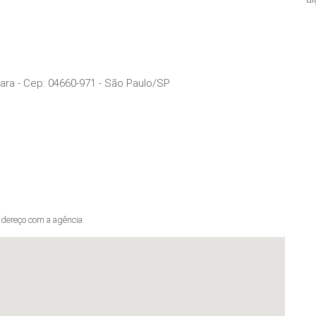
oara
- Cep:
04660-971
-
São Paulo
/
SP
dereço com a agência.