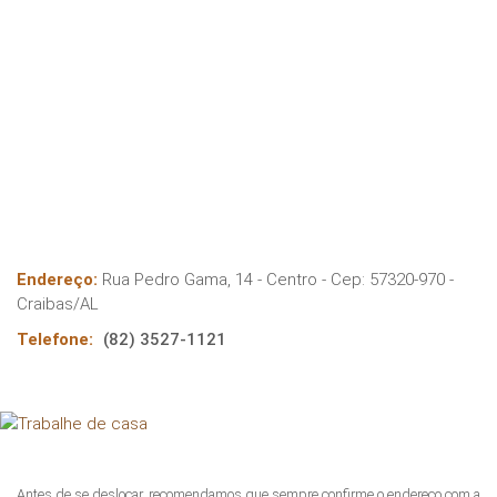
Endereço:
Rua Pedro Gama, 14 - Centro
- Cep:
57320-970
-
Craibas
/
AL
Telefone:
(82) 3527-1121
Antes de se deslocar, recomendamos que sempre confirme o endereço com a