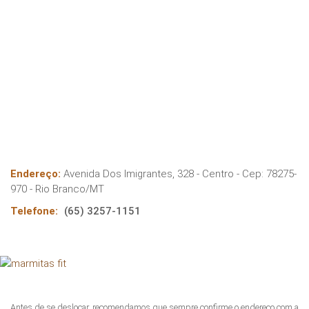
Endereço:
Avenida Dos Imigrantes, 328 - Centro
- Cep:
78275-
970
-
Rio Branco
/
MT
Telefone:
(65) 3257-1151
Antes de se deslocar, recomendamos que sempre confirme o endereço com a