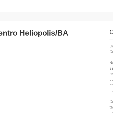
C
entro Heliopolis/BA
C
C
N
se
c
q
e
no
C
t
a