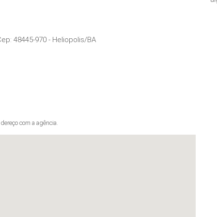
Cep:
48445-970
-
Heliopolis
/
BA
dereço com a agência.