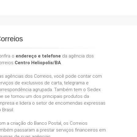
orreios
onfira o
endereço e telefone
da agência dos
orreios
Centro Heliopolis/BA
.
as agências dos Correios, você pode contar com
rviços de exclusivos de carta, telegrama e
orrespondência agrupada. Também tem o Sedex
ue se tornou um dos principais produtos da
mpresa e lidera o setor de encomendas expressas
 Brasil.
om a criação do Banco Postal, os Correios
ambém passaram a prestar serviços financeiros em
lgumas de suas agências.