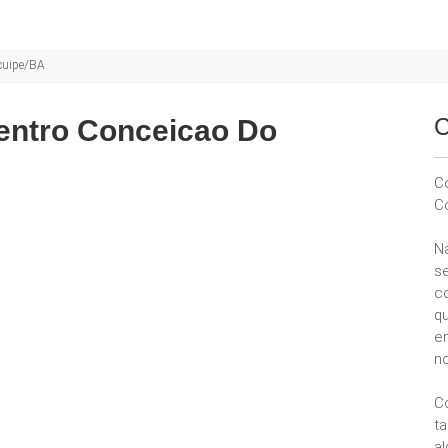
acuipe/BA
C
entro Conceicao Do
C
C
N
se
c
q
e
no
C
t
a