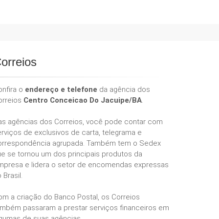
orreios
onfira o
endereço e telefone
da agência dos
orreios
Centro Conceicao Do Jacuipe/BA
.
as agências dos Correios, você pode contar com
rviços de exclusivos de carta, telegrama e
orrespondência agrupada. Também tem o Sedex
ue se tornou um dos principais produtos da
mpresa e lidera o setor de encomendas expressas
 Brasil.
om a criação do Banco Postal, os Correios
ambém passaram a prestar serviços financeiros em
lgumas de suas agências.