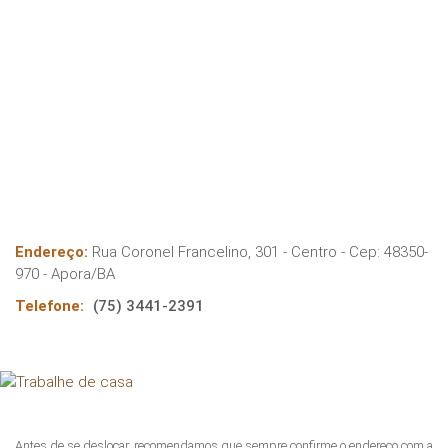
Endereço:
Rua Coronel Francelino, 301 - Centro
- Cep:
48350-
970
-
Apora
/
BA
Telefone:
(75) 3441-2391
Antes de se deslocar, recomendamos que sempre confirme o endereço com a