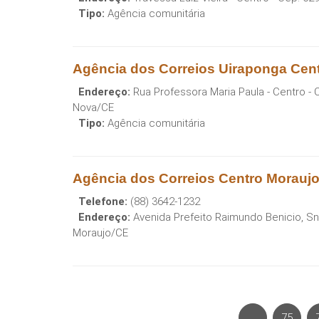
Tipo:
Agência comunitária
Agência dos Correios Uiraponga Cen
Endereço:
Rua Professora Maria Paula - Centro
- 
Nova
/
CE
Tipo:
Agência comunitária
Agência dos Correios Centro Morauj
Telefone:
(88) 3642-1232
Endereço:
Avenida Prefeito Raimundo Benicio, Sn
Moraujo
/
CE
75