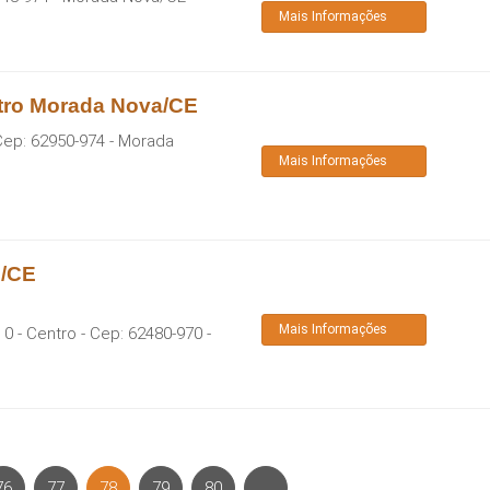
Mais Informações
tro Morada Nova/CE
Cep:
62950-974
-
Morada
Mais Informações
o/CE
Mais Informações
 0 - Centro
- Cep:
62480-970
-
76
77
78
79
80