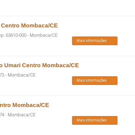
a Centro Mombaca/CE
ep:
63610-000
-
Mombaca
/
CE
Mais Informações
Do Umari Centro Mombaca/CE
73
-
Mombaca
/
CE
Mais Informações
Centro Mombaca/CE
74
-
Mombaca
/
CE
Mais Informações