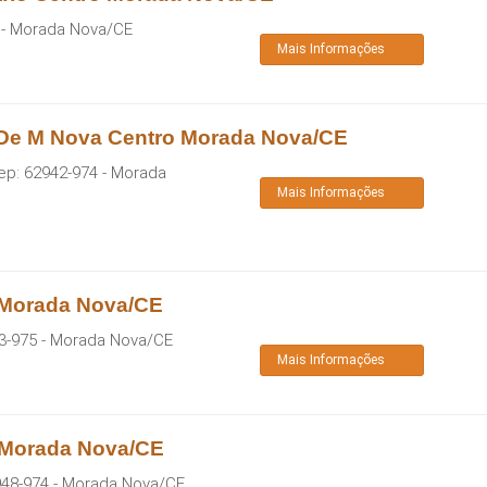
-
Morada Nova
/
CE
Mais Informações
 De M Nova Centro Morada Nova/CE
ep:
62942-974
-
Morada
Mais Informações
 Morada Nova/CE
3-975
-
Morada Nova
/
CE
Mais Informações
 Morada Nova/CE
48-974
-
Morada Nova
/
CE