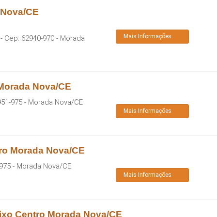
 Nova/CE
Mais Informações
- Cep:
62940-970
-
Morada
 Morada Nova/CE
951-975
-
Morada Nova
/
CE
Mais Informações
tro Morada Nova/CE
975
-
Morada Nova
/
CE
Mais Informações
aixo Centro Morada Nova/CE