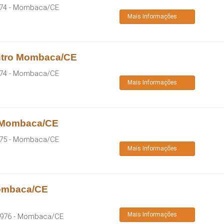
74
-
Mombaca
/
CE
Mais Informações
ntro Mombaca/CE
74
-
Mombaca
/
CE
Mais Informações
o Mombaca/CE
75
-
Mombaca
/
CE
Mais Informações
Mombaca/CE
Mais Informações
-976
-
Mombaca
/
CE