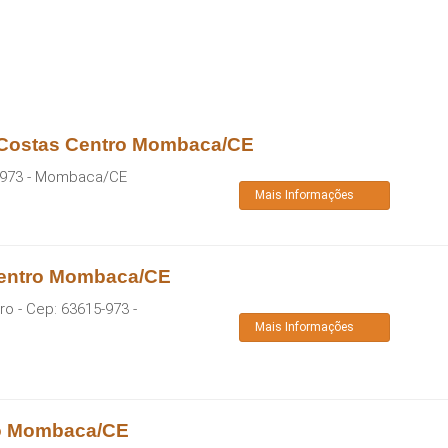
 Costas Centro Mombaca/CE
-973
-
Mombaca
/
CE
Mais Informações
Centro Mombaca/CE
tro
- Cep:
63615-973
-
Mais Informações
ro Mombaca/CE