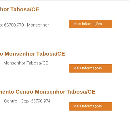
nhor Tabosa/CE
Mais Informações
p:
63780-970
-
Monsenhor
tro Monsenhor Tabosa/CE
-
Monsenhor Tabosa
/
CE
Mais Informações
amento Centro Monsenhor Tabosa/CE
 - Centro
- Cep:
63790-974
-
Mais Informações