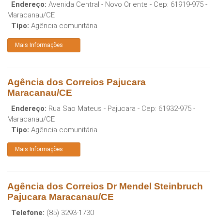
Endereço:
Avenida Central - Novo Oriente
- Cep:
61919-975
-
Maracanau
/
CE
Tipo:
Agência comunitária
Mais Informações
Agência dos Correios Pajucara
Maracanau/CE
Endereço:
Rua Sao Mateus - Pajucara
- Cep:
61932-975
-
Maracanau
/
CE
Tipo:
Agência comunitária
Mais Informações
Agência dos Correios Dr Mendel Steinbruch
Pajucara Maracanau/CE
Telefone:
(85) 3293-1730