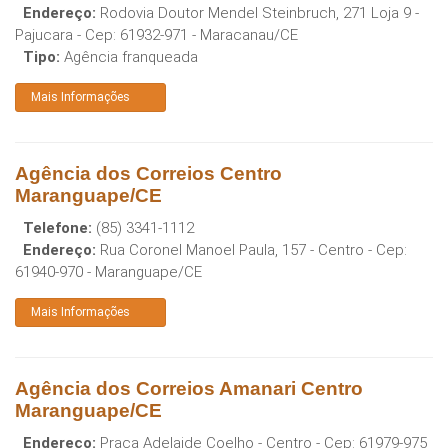
Endereço:
Rodovia Doutor Mendel Steinbruch, 271 Loja 9 -
Pajucara
- Cep:
61932-971
-
Maracanau
/
CE
Tipo:
Agência franqueada
Mais Informações
Agência dos Correios Centro
Maranguape/CE
Telefone:
(85) 3341-1112
Endereço:
Rua Coronel Manoel Paula, 157 - Centro
- Cep:
61940-970
-
Maranguape
/
CE
Mais Informações
Agência dos Correios Amanari Centro
Maranguape/CE
Endereço:
Praca Adelaide Coelho - Centro
- Cep:
61979-975