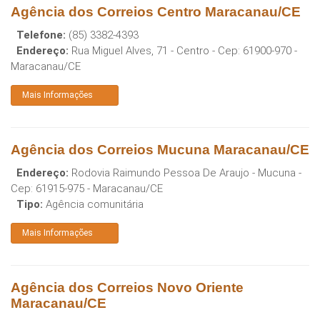
Agência dos Correios Centro Maracanau/CE
Telefone:
(85) 3382-4393
Endereço:
Rua Miguel Alves, 71 - Centro
- Cep:
61900-970
-
Maracanau
/
CE
Mais Informações
Agência dos Correios Mucuna Maracanau/CE
Endereço:
Rodovia Raimundo Pessoa De Araujo - Mucuna
-
Cep:
61915-975
-
Maracanau
/
CE
Tipo:
Agência comunitária
Mais Informações
Agência dos Correios Novo Oriente
Maracanau/CE