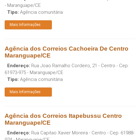
-
Maranguape
/
CE
Tipo:
Agência comunitária
Mais Informações
Agência dos Correios Cachoeira De Centro
Maranguape/CE
Endereço:
Rua Joao Ramalho Cordeiro, 21 - Centro
- Cep:
61973-975
-
Maranguape
/
CE
Tipo:
Agência comunitária
Mais Informações
Agência dos Correios Itapebussu Centro
Maranguape/CE
Endereço:
Rua Capitao Xavier Moreira - Centro
- Cep:
61988-
974
-
Maranguape
/
CE