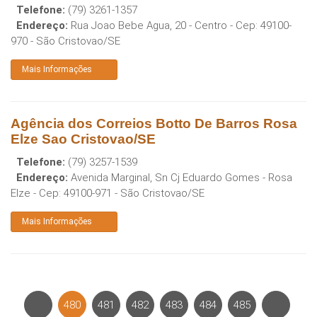
Telefone:
(79) 3261-1357
Endereço:
Rua Joao Bebe Agua, 20 - Centro
- Cep:
49100-
970
-
São Cristovao
/
SE
Mais Informações
Agência dos Correios Botto De Barros Rosa
Elze Sao Cristovao/SE
Telefone:
(79) 3257-1539
Endereço:
Avenida Marginal, Sn Cj Eduardo Gomes - Rosa
Elze
- Cep:
49100-971
-
São Cristovao
/
SE
Mais Informações
480
481
482
483
484
485