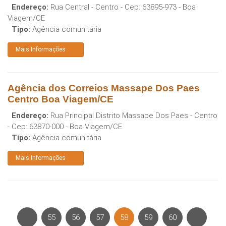
Endereço:
Rua Central - Centro
- Cep:
63895-973
-
Boa
Viagem
/
CE
Tipo:
Agência comunitária
Mais Informações
Agência dos Correios Massape Dos Paes
Centro Boa Viagem/CE
Endereço:
Rua Principal Distrito Massape Dos Paes - Centro
- Cep:
63870-000
-
Boa Viagem
/
CE
Tipo:
Agência comunitária
Mais Informações
55
56
57
58
59
60