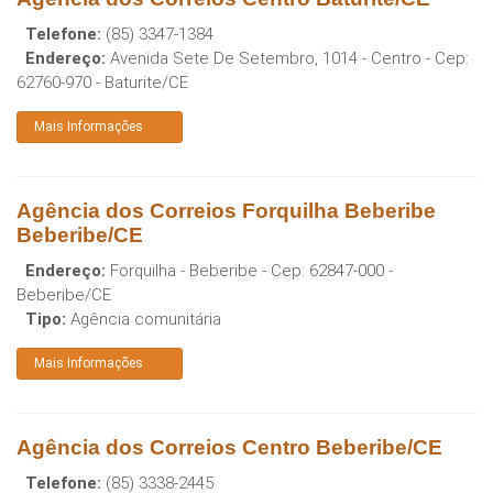
Telefone:
(85) 3347-1384
Endereço:
Avenida Sete De Setembro, 1014 - Centro
- Cep:
62760-970
-
Baturite
/
CE
Mais Informações
Agência dos Correios Forquilha Beberibe
Beberibe/CE
Endereço:
Forquilha - Beberibe
- Cep:
62847-000
-
Beberibe
/
CE
Tipo:
Agência comunitária
Mais Informações
Agência dos Correios Centro Beberibe/CE
Telefone:
(85) 3338-2445