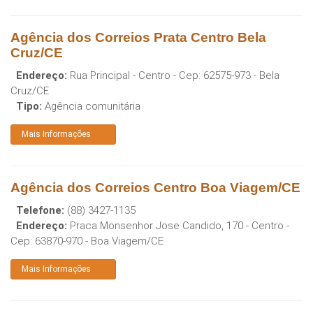
Agência dos Correios Prata Centro Bela
Cruz/CE
Endereço:
Rua Principal - Centro
- Cep:
62575-973
-
Bela
Cruz
/
CE
Tipo:
Agência comunitária
Mais Informações
Agência dos Correios Centro Boa Viagem/CE
Telefone:
(88) 3427-1135
Endereço:
Praca Monsenhor Jose Candido, 170 - Centro
-
Cep:
63870-970
-
Boa Viagem
/
CE
Mais Informações