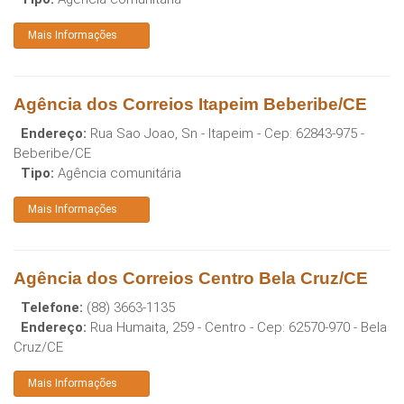
Mais Informações
Agência dos Correios Itapeim Beberibe/CE
Endereço:
Rua Sao Joao, Sn - Itapeim
- Cep:
62843-975
-
Beberibe
/
CE
Tipo:
Agência comunitária
Mais Informações
Agência dos Correios Centro Bela Cruz/CE
Telefone:
(88) 3663-1135
Endereço:
Rua Humaita, 259 - Centro
- Cep:
62570-970
-
Bela
Cruz
/
CE
Mais Informações