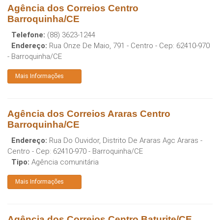
Agência dos Correios Centro
Barroquinha/CE
Telefone:
(88) 3623-1244
Endereço:
Rua Onze De Maio, 791 - Centro
- Cep:
62410-970
-
Barroquinha
/
CE
Mais Informações
Agência dos Correios Araras Centro
Barroquinha/CE
Endereço:
Rua Do Ouvidor, Distrito De Araras Agc Araras -
Centro
- Cep:
62410-970
-
Barroquinha
/
CE
Tipo:
Agência comunitária
Mais Informações
Agência dos Correios Centro Baturite/CE