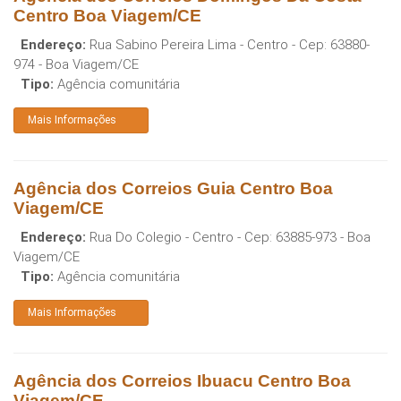
Centro Boa Viagem/CE
Endereço:
Rua Sabino Pereira Lima - Centro
- Cep:
63880-
974
-
Boa Viagem
/
CE
Tipo:
Agência comunitária
Mais Informações
Agência dos Correios Guia Centro Boa
Viagem/CE
Endereço:
Rua Do Colegio - Centro
- Cep:
63885-973
-
Boa
Viagem
/
CE
Tipo:
Agência comunitária
Mais Informações
Agência dos Correios Ibuacu Centro Boa
Viagem/CE