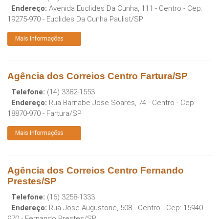
Endereço:
Avenida Euclides Da Cunha, 111 - Centro
- Cep:
19275-970
-
Euclides Da Cunha Paulist
/
SP
Mais Informações
Agência dos Correios Centro Fartura/SP
Telefone:
(14) 3382-1553
Endereço:
Rua Barnabe Jose Soares, 74 - Centro
- Cep:
18870-970
-
Fartura
/
SP
Mais Informações
Agência dos Correios Centro Fernando
Prestes/SP
Telefone:
(16) 3258-1333
Endereço:
Rua Jose Augustone, 508 - Centro
- Cep:
15940-
970
-
Fernando Prestes
/
SP