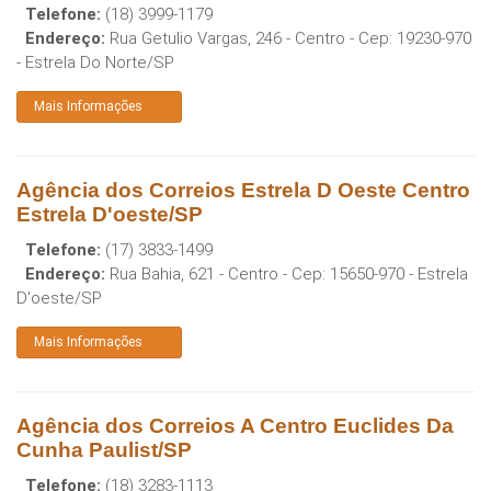
Telefone:
(18) 3999-1179
Endereço:
Rua Getulio Vargas, 246 - Centro
- Cep:
19230-970
-
Estrela Do Norte
/
SP
Mais Informações
Agência dos Correios Estrela D Oeste Centro
Estrela D'oeste/SP
Telefone:
(17) 3833-1499
Endereço:
Rua Bahia, 621 - Centro
- Cep:
15650-970
-
Estrela
D'oeste
/
SP
Mais Informações
Agência dos Correios A Centro Euclides Da
Cunha Paulist/SP
Telefone:
(18) 3283-1113