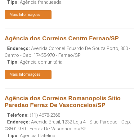
Tipo:
Agência franqueada
Mais Informações
Agência dos Correios Centro Fernao/SP
Endereço:
Avenida Coronel Eduardo De Souza Porto, 300 -
Centro
- Cep:
17455-970
-
Fernao
/
SP
Tipo:
Agência comunitária
Mais Informações
Agência dos Correios Romanopolis Sitio
Paredao Ferraz De Vasconcelos/SP
Telefone:
(11) 4678-2368
Endereço:
Avenida Brasil, 1232 Loja 4 - Sitio Paredao
- Cep:
08501-970
-
Ferraz De Vasconcelos
/
SP
Tipo:
Agência filatélica