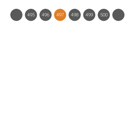
495
496
497
498
499
500