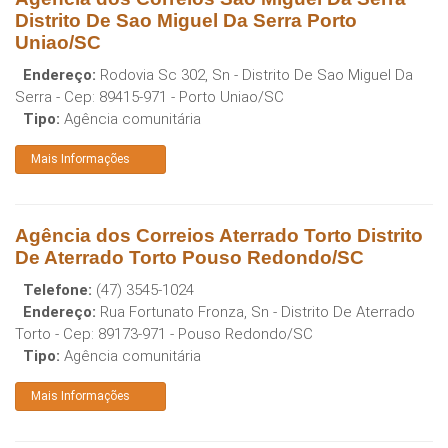
Distrito De Sao Miguel Da Serra Porto
Uniao/SC
Endereço:
Rodovia Sc 302, Sn - Distrito De Sao Miguel Da
Serra
- Cep:
89415-971
-
Porto Uniao
/
SC
Tipo:
Agência comunitária
Mais Informações
Agência dos Correios Aterrado Torto Distrito
De Aterrado Torto Pouso Redondo/SC
Telefone:
(47) 3545-1024
Endereço:
Rua Fortunato Fronza, Sn - Distrito De Aterrado
Torto
- Cep:
89173-971
-
Pouso Redondo
/
SC
Tipo:
Agência comunitária
Mais Informações