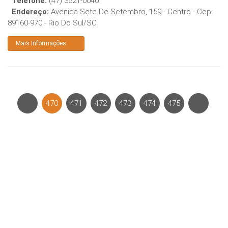
Telefone:
(47) 3521-0040
Endereço:
Avenida Sete De Setembro, 159 - Centro
- Cep:
89160-970
-
Rio Do Sul
/
SC
Mais Informações
470
471
472
473
474
475