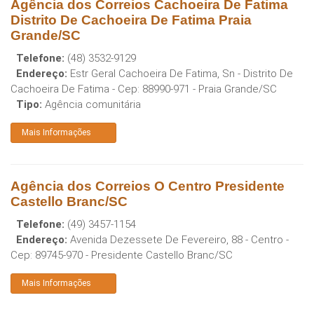
Agência dos Correios Cachoeira De Fatima
Distrito De Cachoeira De Fatima Praia
Grande/SC
Telefone:
(48) 3532-9129
Endereço:
Estr Geral Cachoeira De Fatima, Sn - Distrito De
Cachoeira De Fatima
- Cep:
88990-971
-
Praia Grande
/
SC
Tipo:
Agência comunitária
Mais Informações
Agência dos Correios O Centro Presidente
Castello Branc/SC
Telefone:
(49) 3457-1154
Endereço:
Avenida Dezessete De Fevereiro, 88 - Centro
-
Cep:
89745-970
-
Presidente Castello Branc
/
SC
Mais Informações