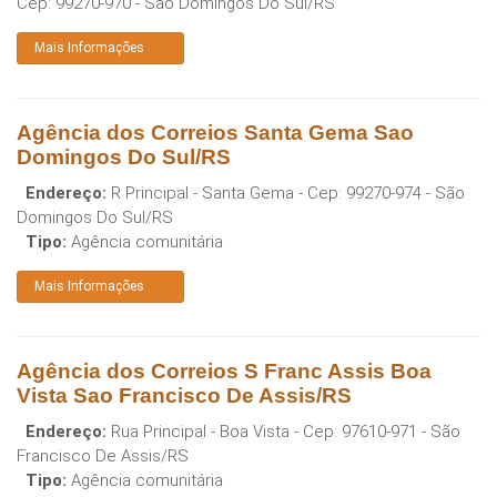
Cep:
99270-970
-
São Domingos Do Sul
/
RS
Mais Informações
Agência dos Correios Santa Gema Sao
Domingos Do Sul/RS
Endereço:
R Principal - Santa Gema
- Cep:
99270-974
-
São
Domingos Do Sul
/
RS
Tipo:
Agência comunitária
Mais Informações
Agência dos Correios S Franc Assis Boa
Vista Sao Francisco De Assis/RS
Endereço:
Rua Principal - Boa Vista
- Cep:
97610-971
-
São
Francisco De Assis
/
RS
Tipo:
Agência comunitária