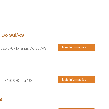
a Do Sul/RS
Mais Informações
9925-970
-
Ipiranga Do Sul
/
RS
Mais Informações
p:
98460-970
-
Irai
/
RS
S