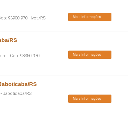
Mais Informações
Cep:
93900-970
-
Ivoti
/
RS
caba/RS
Mais Informações
ntro
- Cep:
98350-970
-
 Jaboticaba/RS
-
Jaboticaba
/
RS
Mais Informações