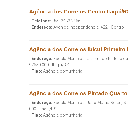
Agência dos Correios Centro Itaqui/R
Telefone:
(55) 3433-2466
Endereço:
Avenida Independencia, 422 - Centro
-
Agência dos Correios Ibicui Primeiro D
Endereço:
Escola Municipal Claimundo Pinto Ibicui,
97650-000
-
Itaqui
/
RS
Tipo:
Agência comunitária
Agência dos Correios Pintado Quarto D
Endereço:
Escola Municipal Joao Matas Soles, Sn 
000
-
Itaqui
/
RS
Tipo:
Agência comunitária