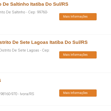
o De Saltinho Itatiba Do Sul/RS
trito De Saltinho
- Cep:
99760-
Mais Informações
trito De Sete Lagoas Itatiba Do Sul/RS
 Distrito De Sete Lagoas
- Cep:
Mais Informações
S
Mais Informações
:
98160-970
-
Ivora
/
RS