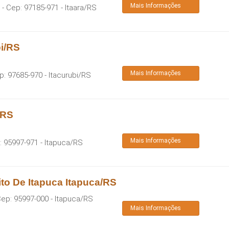
Mais Informações
- Cep:
97185-971
-
Itaara
/
RS
bi/RS
Mais Informações
p:
97685-970
-
Itacurubi
/
RS
/RS
Mais Informações
:
95997-971
-
Itapuca
/
RS
ito De Itapuca Itapuca/RS
Cep:
95997-000
-
Itapuca
/
RS
Mais Informações