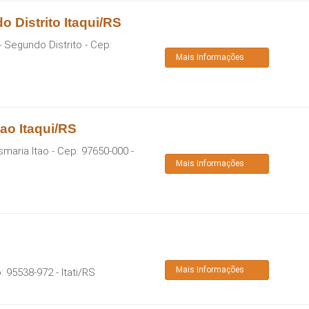
 Distrito Itaqui/RS
- Segundo Distrito
- Cep:
Mais Informações
ao Itaqui/RS
smaria Itao
- Cep:
97650-000
-
Mais Informações
Mais Informações
p:
95538-972
-
Itati
/
RS