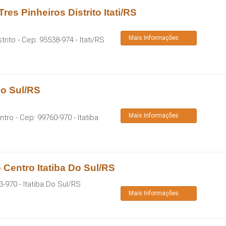
es Pinheiros Distrito Itati/RS
Mais Informações
trito
- Cep:
95538-974
-
Itati
/
RS
Do Sul/RS
Mais Informações
ntro
- Cep:
99760-970
-
Itatiba
Centro Itatiba Do Sul/RS
3-970
-
Itatiba Do Sul
/
RS
Mais Informações