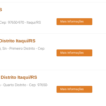
S
Mais Informações
 Cep:
97650-970
-
Itaqui
/
RS
istrito Itaqui/RS
 Sn - Primeiro Distrito
- Cep:
Mais Informações
istrito Itaqui/RS
- Quarto Distrito
- Cep:
97650-
Mais Informações