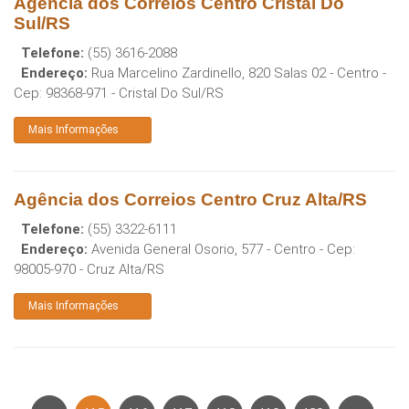
Agência dos Correios Centro Cristal Do
Sul/RS
Telefone:
(55) 3616-2088
Endereço:
Rua Marcelino Zardinello, 820 Salas 02 - Centro
-
Cep:
98368-971
-
Cristal Do Sul
/
RS
Mais Informações
Agência dos Correios Centro Cruz Alta/RS
Telefone:
(55) 3322-6111
Endereço:
Avenida General Osorio, 577 - Centro
- Cep:
98005-970
-
Cruz Alta
/
RS
Mais Informações