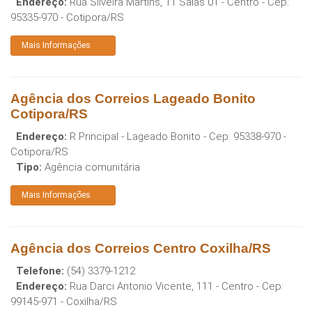
Endereço:
Rua Silveira Martins, 11 Salas 01 - Centro
- Cep:
95335-970
-
Cotipora
/
RS
Mais Informações
Agência dos Correios Lageado Bonito
Cotipora/RS
Endereço:
R Principal - Lageado Bonito
- Cep:
95338-970
-
Cotipora
/
RS
Tipo:
Agência comunitária
Mais Informações
Agência dos Correios Centro Coxilha/RS
Telefone:
(54) 3379-1212
Endereço:
Rua Darci Antonio Vicente, 111 - Centro
- Cep:
99145-971
-
Coxilha
/
RS