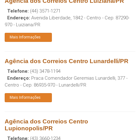
Agência dos Correios Centro Luiziana/PR
Telefone:
(44) 3571-1271
Endereço:
Avenida Liberdade, 1842 - Centro
- Cep:
87290-
970
-
Luiziana
/
PR
Mais Informações
Agência dos Correios Centro Lunardelli/PR
Telefone:
(43) 3478-1194
Endereço:
Praca Comendador Geremias Lunardelli, 377 -
Centro
- Cep:
86935-970
-
Lunardelli
/
PR
Mais Informações
Agência dos Correios Centro
Lupionopolis/PR
Telefone:
(43) 3660-1234