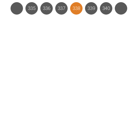
335
336
337
338
339
340