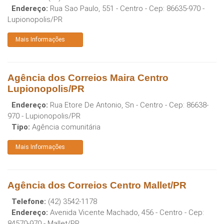
Endereço:
Rua Sao Paulo, 551 - Centro
- Cep:
86635-970
-
Lupionopolis
/
PR
Mais Informações
Agência dos Correios Maira Centro
Lupionopolis/PR
Endereço:
Rua Etore De Antonio, Sn - Centro
- Cep:
86638-
970
-
Lupionopolis
/
PR
Tipo:
Agência comunitária
Mais Informações
Agência dos Correios Centro Mallet/PR
Telefone:
(42) 3542-1178
Endereço:
Avenida Vicente Machado, 456 - Centro
- Cep:
84570-970
-
Mallet
/
PR