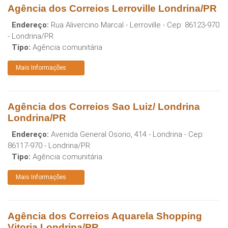
Agência dos Correios Lerroville Londrina/PR
Endereço:
Rua Alivercino Marcal - Lerroville
- Cep:
86123-970
-
Londrina
/
PR
Tipo:
Agência comunitária
Mais Informações
Agência dos Correios Sao Luiz/ Londrina
Londrina/PR
Endereço:
Avenida General Osorio, 414 - Londrina
- Cep:
86117-970
-
Londrina
/
PR
Tipo:
Agência comunitária
Mais Informações
Agência dos Correios Aquarela Shopping
Vitoria Londrina/PR