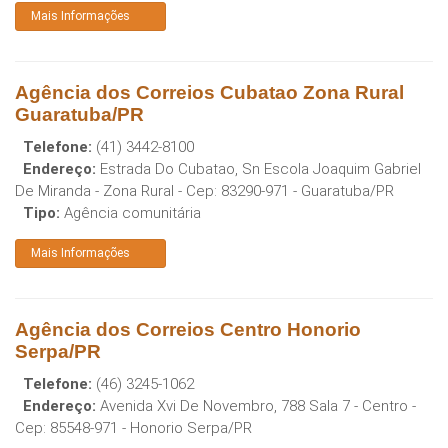
Mais Informações
Agência dos Correios Cubatao Zona Rural
Guaratuba/PR
Telefone:
(41) 3442-8100
Endereço:
Estrada Do Cubatao, Sn Escola Joaquim Gabriel
De Miranda - Zona Rural
- Cep:
83290-971
-
Guaratuba
/
PR
Tipo:
Agência comunitária
Mais Informações
Agência dos Correios Centro Honorio
Serpa/PR
Telefone:
(46) 3245-1062
Endereço:
Avenida Xvi De Novembro, 788 Sala 7 - Centro
-
Cep:
85548-971
-
Honorio Serpa
/
PR