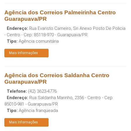
Agência dos Correios Palmeirinha Centro
Guarapuava/PR
Endereço:
Rua Evaristo Carneiro, Sn Anexo Posto De Policia
- Centro
- Cep:
85118-970
-
Guarapuava
/
PR
Tipo:
Agência comunitária
Mais Informações
Agência dos Correios Saldanha Centro
Guarapuava/PR
Telefone:
(42) 3623-4776
Endereço:
Rua Saldanha Marinho, 2356 - Centro
- Cep:
85010-981
-
Guarapuava
/
PR
Tipo:
Agência franqueada
Mais Informações