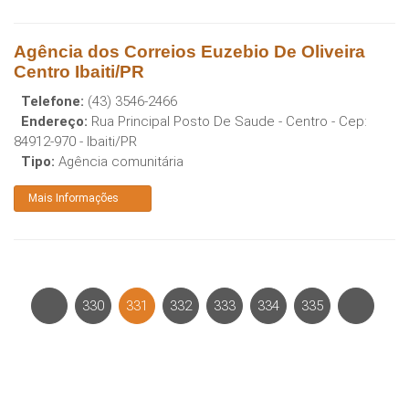
Agência dos Correios Euzebio De Oliveira
Centro Ibaiti/PR
Telefone:
(43) 3546-2466
Endereço:
Rua Principal Posto De Saude - Centro
- Cep:
84912-970
-
Ibaiti
/
PR
Tipo:
Agência comunitária
Mais Informações
330
331
332
333
334
335