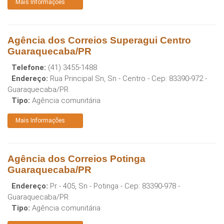
Mais Informações
Agência dos Correios Superagui Centro
Guaraquecaba/PR
Telefone:
(41) 3455-1488
Endereço:
Rua Principal Sn, Sn - Centro
- Cep:
83390-972
-
Guaraquecaba
/
PR
Tipo:
Agência comunitária
Mais Informações
Agência dos Correios Potinga
Guaraquecaba/PR
Endereço:
Pr - 405, Sn - Potinga
- Cep:
83390-978
-
Guaraquecaba
/
PR
Tipo:
Agência comunitária