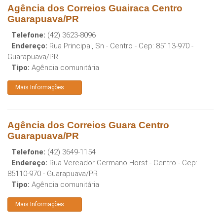
Agência dos Correios Guairaca Centro
Guarapuava/PR
Telefone:
(42) 3623-8096
Endereço:
Rua Principal, Sn - Centro
- Cep:
85113-970
-
Guarapuava
/
PR
Tipo:
Agência comunitária
Mais Informações
Agência dos Correios Guara Centro
Guarapuava/PR
Telefone:
(42) 3649-1154
Endereço:
Rua Vereador Germano Horst - Centro
- Cep:
85110-970
-
Guarapuava
/
PR
Tipo:
Agência comunitária
Mais Informações