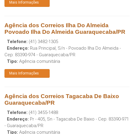
Mais Informações
Agência dos Correios Ilha Do Almeida
Povoado Ilha Do Almeida Guaraquecaba/PR
Telefone:
(41) 3482-1305
Endereço:
Rua Principal, S/n - Povoado Ilha Do Almeida
-
Cep:
83390-974
-
Guaraquecaba
/
PR
Tipo:
Agência comunitária
Mais Informações
Agência dos Correios Tagacaba De Baixo
Guaraquecaba/PR
Telefone:
(41) 3455-1488
Endereço:
Pr - 405, Sn - Tagacaba De Baixo
- Cep:
83390-971
-
Guaraquecaba
/
PR
Tipo:
Agência comunitária