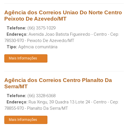
Agência dos Correios Uniao Do Norte Centro
Peixoto De Azevedo/MT
Telefone:
(66) 3575-1029
Endereço:
Avenida Joao Batista Figueiredo - Centro
- Cep:
78530-970
-
Peixoto De Azevedo
/
MT
Tipo:
Agência comunitária
Mais Informações
Agência dos Correios Centro Planalto Da
Serra/MT
Telefone:
(66) 3328-6368
Endereço:
Rua Xingu, 39 Quadra 13 Lote 24 - Centro
- Cep:
78855-970
-
Planalto Da Serra
/
MT
Mais Informações