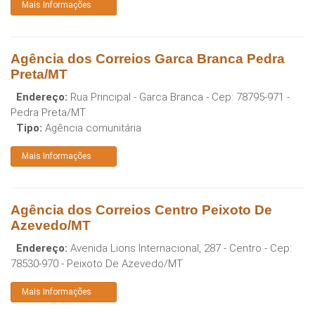
Mais Informações
Agência dos Correios Garca Branca Pedra
Preta/MT
Endereço:
Rua Principal - Garca Branca
- Cep:
78795-971
-
Pedra Preta
/
MT
Tipo:
Agência comunitária
Mais Informações
Agência dos Correios Centro Peixoto De
Azevedo/MT
Endereço:
Avenida Lions Internacional, 287 - Centro
- Cep:
78530-970
-
Peixoto De Azevedo
/
MT
Mais Informações