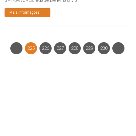
37478-970
-
Soledade De Minas
/
MG
Mais Informações
225
226
227
228
229
230