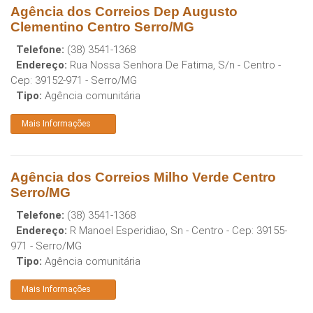
Agência dos Correios Dep Augusto
Clementino Centro Serro/MG
Telefone:
(38) 3541-1368
Endereço:
Rua Nossa Senhora De Fatima, S/n - Centro
-
Cep:
39152-971
-
Serro
/
MG
Tipo:
Agência comunitária
Mais Informações
Agência dos Correios Milho Verde Centro
Serro/MG
Telefone:
(38) 3541-1368
Endereço:
R Manoel Esperidiao, Sn - Centro
- Cep:
39155-
971
-
Serro
/
MG
Tipo:
Agência comunitária
Mais Informações