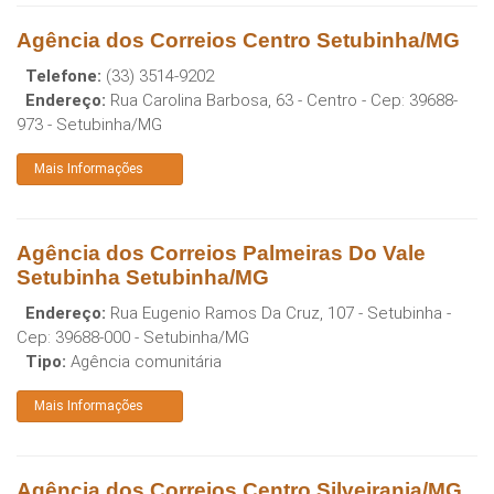
Agência dos Correios Centro Setubinha/MG
Telefone:
(33) 3514-9202
Endereço:
Rua Carolina Barbosa, 63 - Centro
- Cep:
39688-
973
-
Setubinha
/
MG
Mais Informações
Agência dos Correios Palmeiras Do Vale
Setubinha Setubinha/MG
Endereço:
Rua Eugenio Ramos Da Cruz, 107 - Setubinha
-
Cep:
39688-000
-
Setubinha
/
MG
Tipo:
Agência comunitária
Mais Informações
Agência dos Correios Centro Silveirania/MG