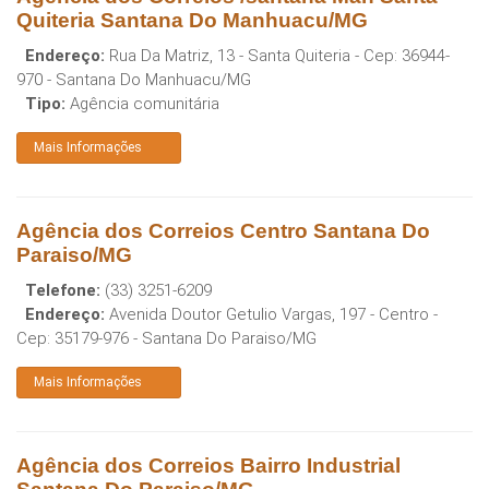
Quiteria Santana Do Manhuacu/MG
Endereço:
Rua Da Matriz, 13 - Santa Quiteria
- Cep:
36944-
970
-
Santana Do Manhuacu
/
MG
Tipo:
Agência comunitária
Mais Informações
Agência dos Correios Centro Santana Do
Paraiso/MG
Telefone:
(33) 3251-6209
Endereço:
Avenida Doutor Getulio Vargas, 197 - Centro
-
Cep:
35179-976
-
Santana Do Paraiso
/
MG
Mais Informações
Agência dos Correios Bairro Industrial