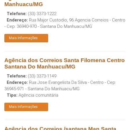
Manhuacu/MG
Telefone:
(33) 3373-1222
Endereço:
Rua Major Custodio, 96 Agencia Correios - Centro
- Cep:
36940-970
-
Santana Do Manhuacu
/
MG
Mais Informações
Agência dos Correios Santa Filomena Centro
Santana Do Manhuacu/MG
Telefone:
(33) 3373-1149
Endereço:
Rua Jose Evangelista Da Silva - Centro
- Cep:
36945-971
-
Santana Do Manhuacu
/
MG
Tipo:
Agência comunitária
Mais Informações
Agência dos Correios /santana Man Santa