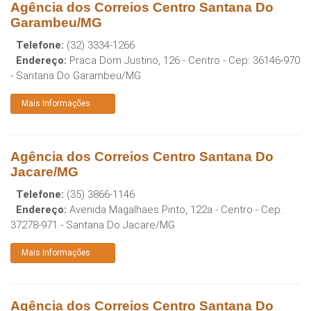
Agência dos Correios Centro Santana Do
Garambeu/MG
Telefone:
(32) 3334-1266
Endereço:
Praca Dom Justino, 126 - Centro
- Cep:
36146-970
-
Santana Do Garambeu
/
MG
Mais Informações
Agência dos Correios Centro Santana Do
Jacare/MG
Telefone:
(35) 3866-1146
Endereço:
Avenida Magalhaes Pinto, 122a - Centro
- Cep:
37278-971
-
Santana Do Jacare
/
MG
Mais Informações
Agência dos Correios Centro Santana Do