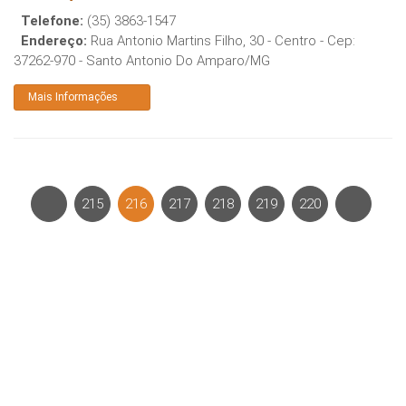
Telefone:
(35) 3863-1547
Endereço:
Rua Antonio Martins Filho, 30 - Centro
- Cep:
37262-970
-
Santo Antonio Do Amparo
/
MG
Mais Informações
215
216
217
218
219
220