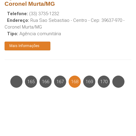
Coronel Murta/MG
Telefone:
(33) 3735-1232
Endereço:
Rua Sao Sebastiao - Centro
- Cep:
39637-970
-
Coronel Murta
/
MG
Tipo:
Agência comunitária
Mais Informações
165
166
167
168
169
170