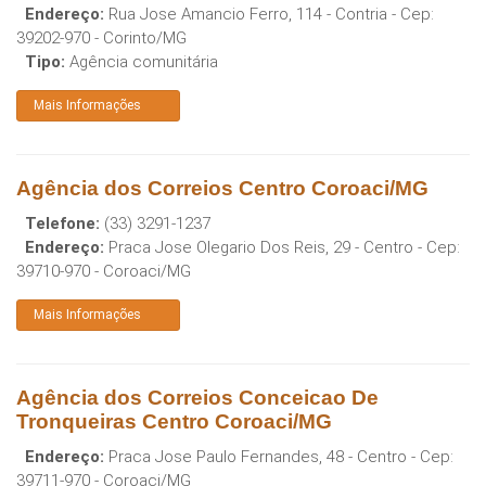
Endereço:
Rua Jose Amancio Ferro, 114 - Contria
- Cep:
39202-970
-
Corinto
/
MG
Tipo:
Agência comunitária
Mais Informações
Agência dos Correios Centro Coroaci/MG
Telefone:
(33) 3291-1237
Endereço:
Praca Jose Olegario Dos Reis, 29 - Centro
- Cep:
39710-970
-
Coroaci
/
MG
Mais Informações
Agência dos Correios Conceicao De
Tronqueiras Centro Coroaci/MG
Endereço:
Praca Jose Paulo Fernandes, 48 - Centro
- Cep:
39711-970
-
Coroaci
/
MG