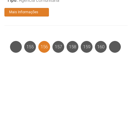
Tipo:
Agência comunitária
Mais Informações
155
156
157
158
159
160