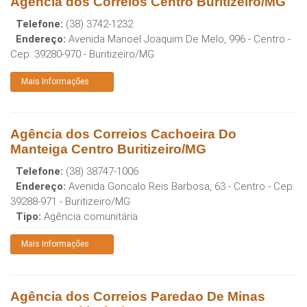
Agência dos Correios Centro Buritizeiro/MG
Telefone:
(38) 3742-1232
Endereço:
Avenida Manoel Joaquim De Melo, 996 - Centro
-
Cep:
39280-970
-
Buritizeiro
/
MG
Mais Informações
Agência dos Correios Cachoeira Do
Manteiga Centro Buritizeiro/MG
Telefone:
(38) 38747-1006
Endereço:
Avenida Goncalo Reis Barbosa, 63 - Centro
- Cep:
39288-971
-
Buritizeiro
/
MG
Tipo:
Agência comunitária
Mais Informações
Agência dos Correios Paredao De Minas