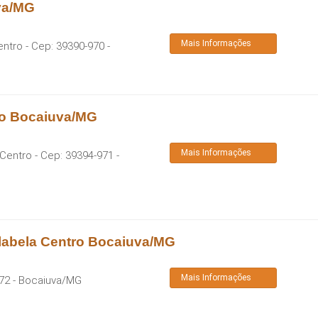
va/MG
Mais Informações
entro
- Cep:
39390-970
-
ro Bocaiuva/MG
Mais Informações
 Centro
- Cep:
39394-971
-
labela Centro Bocaiuva/MG
Mais Informações
72
-
Bocaiuva
/
MG