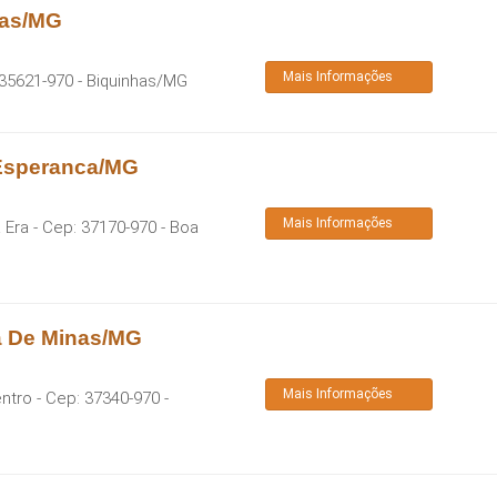
has/MG
Mais Informações
35621-970
-
Biquinhas
/
MG
 Esperanca/MG
Mais Informações
 Era
- Cep:
37170-970
-
Boa
a De Minas/MG
Mais Informações
entro
- Cep:
37340-970
-