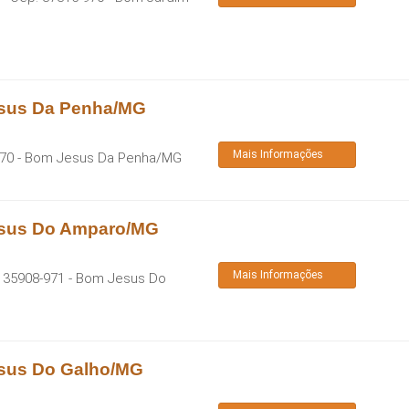
esus Da Penha/MG
Mais Informações
70
-
Bom Jesus Da Penha
/
MG
esus Do Amparo/MG
Mais Informações
:
35908-971
-
Bom Jesus Do
esus Do Galho/MG