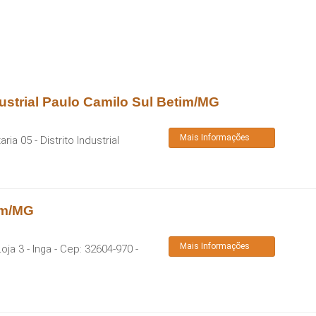
dustrial Paulo Camilo Sul Betim/MG
Mais Informações
a 05 - Distrito Industrial
im/MG
Mais Informações
oja 3 - Inga
- Cep:
32604-970
-