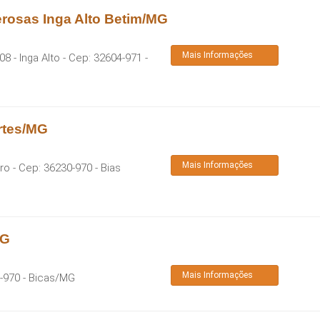
erosas Inga Alto Betim/MG
Mais Informações
8 - Inga Alto
- Cep:
32604-971
-
rtes/MG
Mais Informações
tro
- Cep:
36230-970
-
Bias
MG
Mais Informações
-970
-
Bicas
/
MG