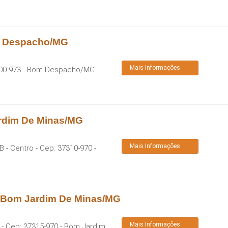
m Despacho/MG
Mais Informações
00-973
-
Bom Despacho
/
MG
ardim De Minas/MG
Mais Informações
B - Centro
- Cep:
37310-970
-
o Bom Jardim De Minas/MG
Mais Informações
- Cep:
37315-970
-
Bom Jardim