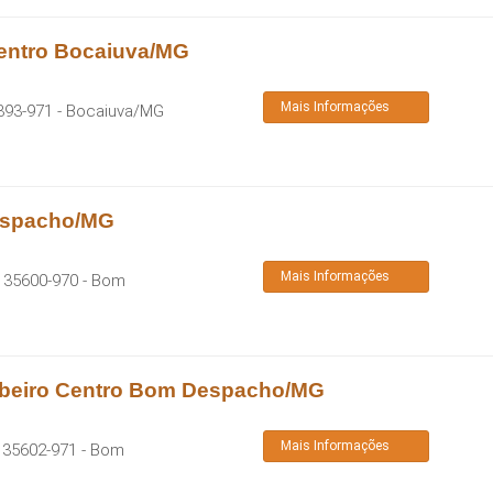
Centro Bocaiuva/MG
Mais Informações
393-971
-
Bocaiuva
/
MG
espacho/MG
Mais Informações
:
35600-970
-
Bom
ibeiro Centro Bom Despacho/MG
Mais Informações
:
35602-971
-
Bom