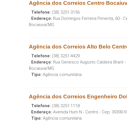
Agência dos Correios Centro Bocaiu
Telefone:
(38) 3251-3156
Endereço:
Rua Domingos Ferreira Pimenta, 60 - C
Bocaiuva
/
MG
Agência dos Correios Alto Belo Cent
Telefone:
(38) 3251-4429
Endereço:
Rua Genesco Augusto Caldeira Brant -
Bocaiuva
/
MG
Tipo:
Agência comunitária
Agência dos Correios Engenheiro Do
Telefone:
(38) 3251-1118
Endereço:
Avenida Hum N - Centro
- Cep:
39390-9
Tipo:
Agência comunitária