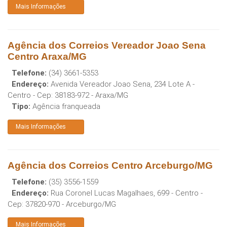
Mais Informações
Agência dos Correios Vereador Joao Sena
Centro Araxa/MG
Telefone:
(34) 3661-5353
Endereço:
Avenida Vereador Joao Sena, 234 Lote A -
Centro
- Cep:
38183-972
-
Araxa
/
MG
Tipo:
Agência franqueada
Mais Informações
Agência dos Correios Centro Arceburgo/MG
Telefone:
(35) 3556-1559
Endereço:
Rua Coronel Lucas Magalhaes, 699 - Centro
-
Cep:
37820-970
-
Arceburgo
/
MG
Mais Informações