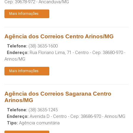
Cep:
39678-972
-
Aricanduva
/
MG
Mais Informações
Agência dos Correios Centro Arinos/MG
Telefone:
(38) 3635-1600
Endereço:
Rua Floriano Lima, 71 - Centro
- Cep:
38680-970
-
Arinos
/
MG
Mais Informações
Agência dos Correios Sagarana Centro
Arinos/MG
Telefone:
(38) 3635-1245
Endereço:
Avenida D - Centro
- Cep:
38686-970
-
Arinos
/
MG
Tipo:
Agência comunitária