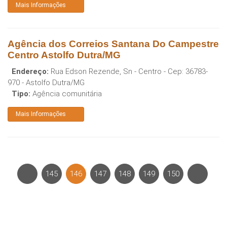
Mais Informações
Agência dos Correios Santana Do Campestre
Centro Astolfo Dutra/MG
Endereço:
Rua Edson Rezende, Sn - Centro
- Cep:
36783-
970
-
Astolfo Dutra
/
MG
Tipo:
Agência comunitária
Mais Informações
145
146
147
148
149
150