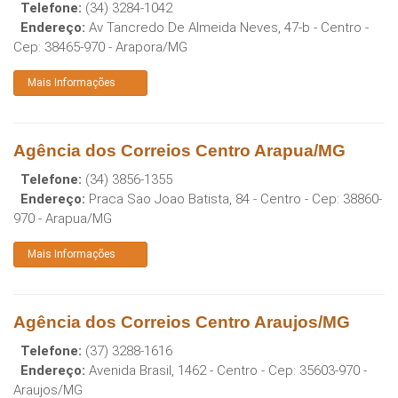
Telefone:
(34) 3284-1042
Endereço:
Av Tancredo De Almeida Neves, 47-b - Centro
-
Cep:
38465-970
-
Arapora
/
MG
Mais Informações
Agência dos Correios Centro Arapua/MG
Telefone:
(34) 3856-1355
Endereço:
Praca Sao Joao Batista, 84 - Centro
- Cep:
38860-
970
-
Arapua
/
MG
Mais Informações
Agência dos Correios Centro Araujos/MG
Telefone:
(37) 3288-1616
Endereço:
Avenida Brasil, 1462 - Centro
- Cep:
35603-970
-
Araujos
/
MG