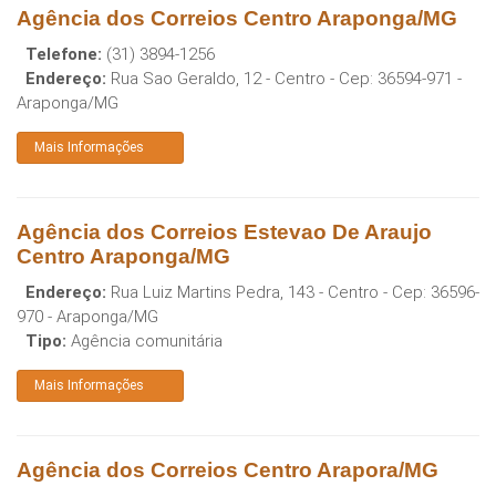
Agência dos Correios Centro Araponga/MG
Telefone:
(31) 3894-1256
Endereço:
Rua Sao Geraldo, 12 - Centro
- Cep:
36594-971
-
Araponga
/
MG
Mais Informações
Agência dos Correios Estevao De Araujo
Centro Araponga/MG
Endereço:
Rua Luiz Martins Pedra, 143 - Centro
- Cep:
36596-
970
-
Araponga
/
MG
Tipo:
Agência comunitária
Mais Informações
Agência dos Correios Centro Arapora/MG