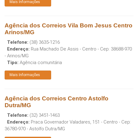
Mais Informações
Agência dos Correios Vila Bom Jesus Centro
Arinos/MG
Telefone:
(38) 3635-1216
Endereço:
Rua Machado De Assis - Centro
- Cep:
38688-970
-
Arinos
/
MG
Tipo:
Agência comunitária
Mais Informações
Agência dos Correios Centro Astolfo
Dutra/MG
Telefone:
(32) 3451-1463
Endereço:
Praca Governador Valadares, 151 - Centro
- Cep:
36780-970
-
Astolfo Dutra
/
MG