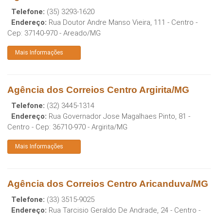
Telefone:
(35) 3293-1620
Endereço:
Rua Doutor Andre Manso Vieira, 111 - Centro
-
Cep:
37140-970
-
Areado
/
MG
Mais Informações
Agência dos Correios Centro Argirita/MG
Telefone:
(32) 3445-1314
Endereço:
Rua Governador Jose Magalhaes Pinto, 81 -
Centro
- Cep:
36710-970
-
Argirita
/
MG
Mais Informações
Agência dos Correios Centro Aricanduva/MG
Telefone:
(33) 3515-9025
Endereço:
Rua Tarcisio Geraldo De Andrade, 24 - Centro
-