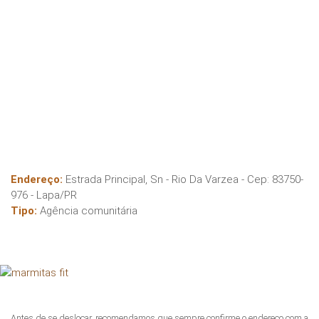
Endereço:
Estrada Principal, Sn - Rio Da Varzea
- Cep:
83750-
976
-
Lapa
/
PR
Tipo:
Agência comunitária
Antes de se deslocar, recomendamos que sempre confirme o endereço com a