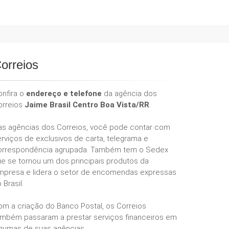
orreios
onfira o
endereço e telefone
da agência dos
orreios
Jaime Brasil Centro Boa Vista/RR
.
as agências dos Correios, você pode contar com
rviços de exclusivos de carta, telegrama e
orrespondência agrupada. Também tem o Sedex
ue se tornou um dos principais produtos da
mpresa e lidera o setor de encomendas expressas
 Brasil.
om a criação do Banco Postal, os Correios
ambém passaram a prestar serviços financeiros em
lgumas de suas agências.