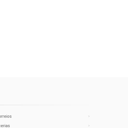
rreios
cerias