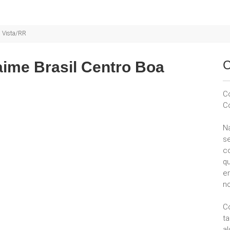
a Vista/RR
C
aime Brasil Centro Boa
C
C
N
se
c
q
e
no
C
t
a