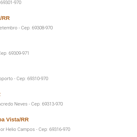
: 69301-970
a/RR
etembro - Cep: 69308-970
 Cep: 69309-971
oporto - Cep: 69310-970
R
ancredo Neves - Cep: 69313-970
a Vista/RR
ador Helio Campos - Cep: 69316-970