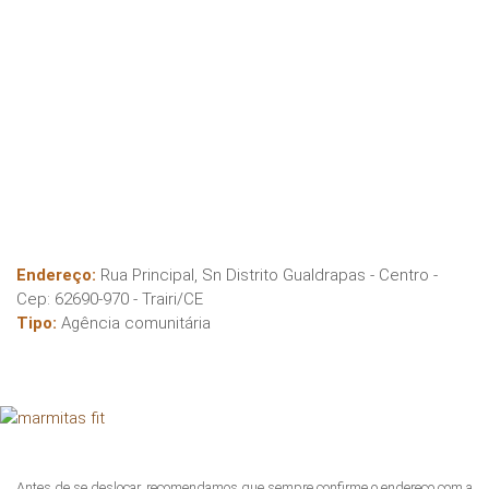
Endereço:
Rua Principal, Sn Distrito Gualdrapas - Centro
-
Cep:
62690-970
-
Trairi
/
CE
Tipo:
Agência comunitária
Antes de se deslocar, recomendamos que sempre confirme o endereço com a