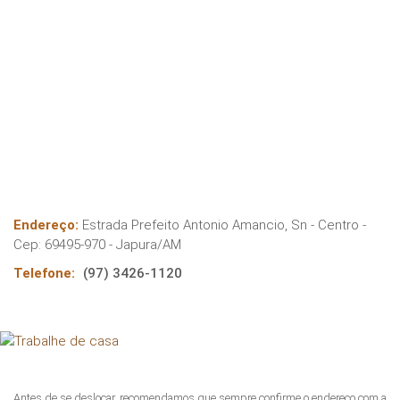
Endereço:
Estrada Prefeito Antonio Amancio, Sn - Centro
-
Cep:
69495-970
-
Japura
/
AM
Telefone:
(97) 3426-1120
Antes de se deslocar, recomendamos que sempre confirme o endereço com a