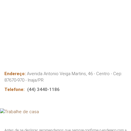
Endereço:
Avenida Antonio Veiga Martins, 46 - Centro
- Cep:
87670-970
-
Inaja
/
PR
Telefone:
(44) 3440-1186
Antes de se deslocar, recomendamos que sempre confirme o endereço com a